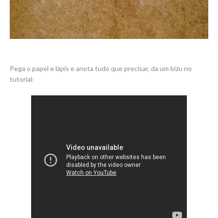
Pega o papel e lápis e anota tudo que precisar, da um bizu no
tutorial: