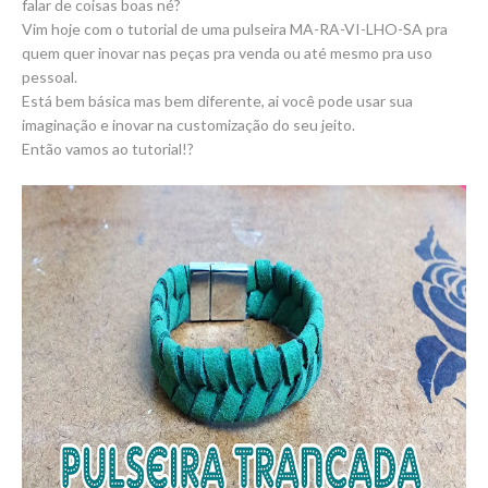
falar de coisas boas né?
Vim hoje com o tutorial de uma pulseira MA-RA-VI-LHO-SA pra
quem quer inovar nas peças pra venda ou até mesmo pra uso
pessoal.
Está bem básica mas bem diferente, ai você pode usar sua
imaginação e inovar na customização do seu jeito.
Então vamos ao tutorial!?