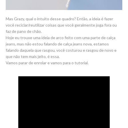
Mas Grazy, qual o intuito desse quadro? Então, a ideia é fazer
você reciclar/reutilizar coisas que você geralmente joga fora ou
faz de pano de chão.
Hoje eu trouxe uma ideia de arco feito com uma parte de calça
jeans, mas não estou falando de calça jeans nova, estamos
falando daquela que rasgou, você costurou e rasgou de novo e
que não tem mais jeito, é essa.
Vamos parar de enrolar e vamos para o tutorial.