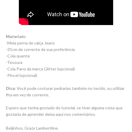
Materiais:
-Meia perna de calça Jeans
-31cm de corrente da sua preferência
-Cola quente
-Tesoura
-Cola Pano da marca Glitter (opcional)
-Pincel (opcional)
Dica:
Você pode costurar pedrarias também no tecido, ou utilizar
fita em vez de corrente.
Espero que tenha gostado do tutorial, se tiver alguma coisa que
gostaria de aprender deixa aqui nos comentários.
Beijinhos, Grazy Lambertiine.