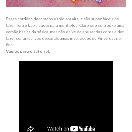
Esses cordões decorados estão em alta, e são super fáceis de
fazer, fora o baixo custo para monta-los. Claro que eu trouxe uma
versão básica da básica, mas não deixe de abusar das cores e der
fazer ser único, vou deixar algumas inspirações do Pinterest no
final.
Vamos para o tutorial: