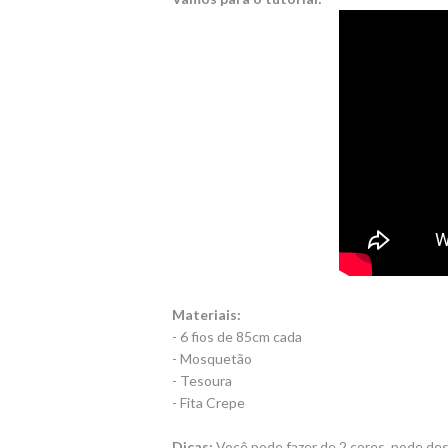
Materiais:
- 6 fios de 85cm cada
- Mosquetão
- Tesoura
- Fita Crepe
Dicas:
Você pode fazer de 2 cores, pode desf