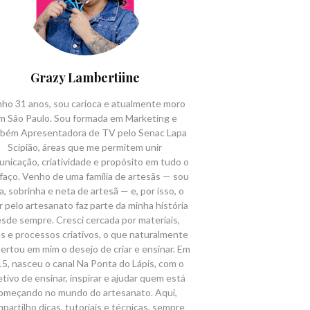
Grazy Lambertiine
ho 31 anos, sou carioca e atualmente moro
m São Paulo. Sou formada em Marketing e
bém Apresentadora de TV pelo Senac Lapa
Scipião, áreas que me permitem unir
nicação, criatividade e propósito em tudo o
faço. Venho de uma família de artesãs — sou
ha, sobrinha e neta de artesã — e, por isso, o
 pelo artesanato faz parte da minha história
sde sempre. Cresci cercada por materiais,
s e processos criativos, o que naturalmente
ertou em mim o desejo de criar e ensinar. Em
5, nasceu o canal Na Ponta do Lápis, com o
etivo de ensinar, inspirar e ajudar quem está
omeçando no mundo do artesanato. Aqui,
partilho dicas, tutoriais e técnicas, sempre