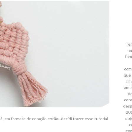
Ten
e
tam
comu
que 
fil
amor
de
core
desp
201
obj
, em formato de coração então...decidi trazer esse tutorial
c
com