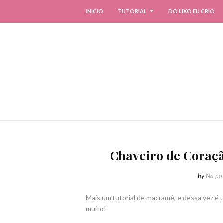
INICIO
TUTORIAL
DO LIXO EU CRIO
Chaveiro de Cora
by
Na pon
Mais um tutorial de macramê, e dessa vez é 
muito!