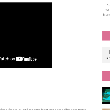
c
val
tran
iar a franja, ou até mesmo fazer esse trabalho para porta