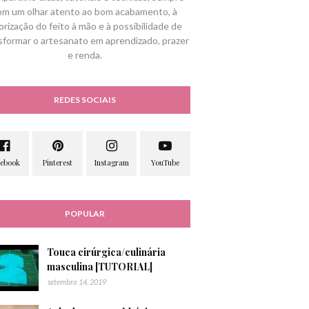
om um olhar atento ao bom acabamento, à
orização do feito à mão e à possibilidade de
sformar o artesanato em aprendizado, prazer
e renda.
REDES SOCIAIS
POPULAR
Touca cirúrgica/culinária
masculina [TUTORIAL]
setembro 14, 2019