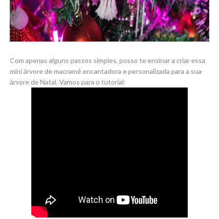
Com apenas alguns passos simples, posso te ensinar a criar essa
mini árvore de macramê encantadora e personalizada para a sua
árvore de Natal.
Vamos para o tutorial: